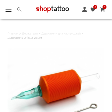
0
0
Главная
Держатели
Держатели для картриджей
Держатель Unistar 25мм