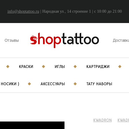
info@shoptattoo.ru
| Народная ул., 14 строение 1 | c 10:00 до 21:00
Отзывы
Доставк
КРАСКИ
ИГЛЫ
КАРТРИДЖИ
 НОСИКИ )
АКСЕССУАРЫ
ТАТУ НАБОРЫ
KWADRON
KWAD