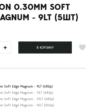
ON 0.30MM SOFT
AGNUM - 9LT (5ШТ)
В КОРЗИНУ
m Soft Edge Magnum - 9LT (482р)
 Soft Edge Magnum - 11LT (482р)
m Soft Edge Magnum - 13LT (482р)
m Soft Edge Magnum - 15LT (550р)