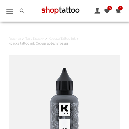
0
0
Главная
Тату Краски
Краска Tattoo Ink
краска tattoo ink Серый асфальтовый