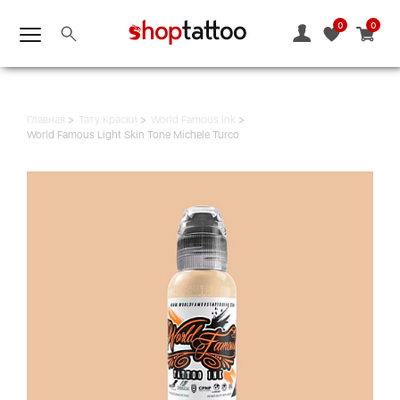
0
0
Главная
Тату Краски
World Famous ink
World Famous Light Skin Tone Michele Turco