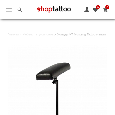
0
0
Главная
Мебель тату-салонов
Холдер MT Mustang Tattoo малый