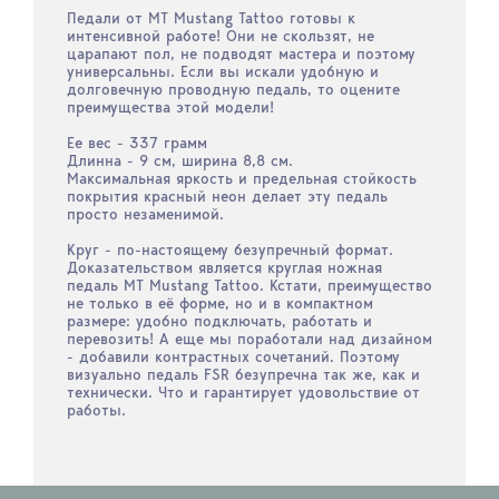
Педали от MT Mustang Tattoo готовы к
интенсивной работе! Они не скользят, не
царапают пол, не подводят мастера и поэтому
универсальны. Если вы искали удобную и
долговечную проводную педаль, то оцените
преимущества этой модели!
Ее вес - 337 грамм
Длинна - 9 см, ширина 8,8 см.
Максимальная яркость и предельная стойкость
покрытия красный неон делает эту педаль
просто незаменимой.
Круг - по-настоящему безупречный формат.
Доказательством является круглая ножная
педаль MT Mustang Tattoo. Кстати, преимущество
не только в её форме, но и в компактном
размере: удобно подключать, работать и
перевозить! А еще мы поработали над дизайном
- добавили контрастных сочетаний. Поэтому
визуально педаль FSR безупречна так же, как и
технически. Что и гарантирует удовольствие от
работы.