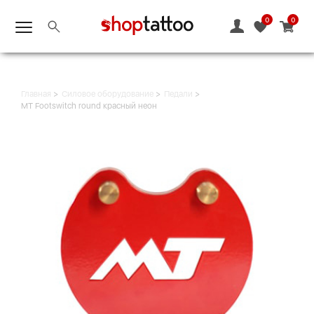
0
0
Главная
Силовое оборудование
Педали
MT Footswitch round красный неон