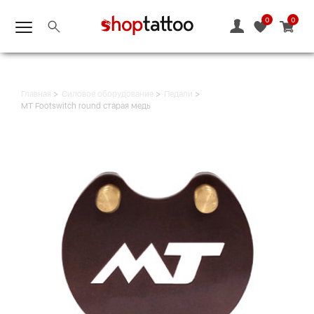
0
0
Главная
Силовое оборудование
Педали
MT Footswitch round старая медь