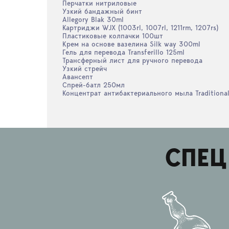
Перчатки нитриловые
Узкий бандажный бинт
Allegory Blak 30ml
Картриджи WJX (1003rl, 1007rl, 1211rm, 1207rs)
Пластиковые колпачки 100шт
Крем на основе вазелина Silk way 300ml
Гель для перевода Transferillo 125ml
Трансферный лист для ручного перевода
Узкий стрейч
Авансепт
Спрей-батл 250мл
Концентрат антибактериального мыла Traditiona
СПЕЦ