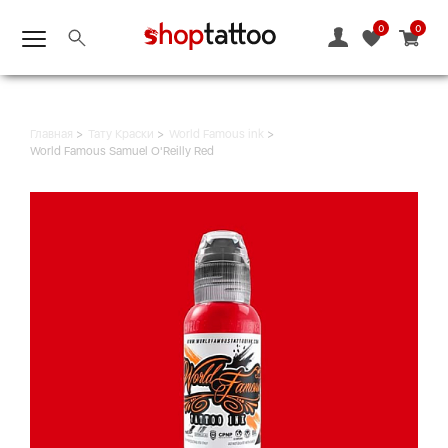
0
0
Главная
Тату Краски
World Famous ink
World Famous Samuel O'Reilly Red