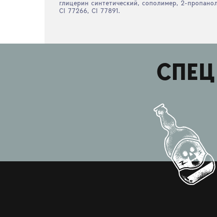
глицерин синтетический, сополимер, 2-пропанол
CI 77266, CI 77891.
СПЕЦ