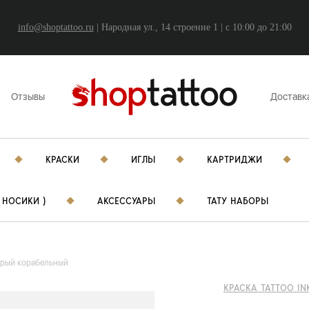
info@shoptattoo.ru
| Народная ул., 14 строение 1 | c 10:00 до 21:00
Отзывы
Доставк
КРАСКИ
ИГЛЫ
КАРТРИДЖИ
 НОСИКИ )
АКСЕССУАРЫ
ТАТУ НАБОРЫ
Серый корабельный
КРАСКА TATTOO IN