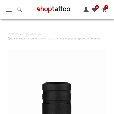
0
0
Главная
Держатели
Держатель классический с горизонтальной фрезеровкой Skinner