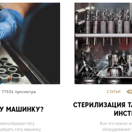
77534 просмотра
СТАТЬИ
СТЕРИЛИЗАЦИЯ Т
ТУ МАШИНКУ?
ИНСТ
азнообразии тату
Все что нужно з
выбрать тату машинку
оборудования! 