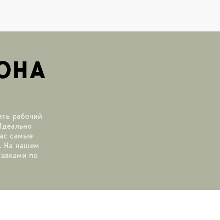
ОНА
ить рабочий
Идеально
нас самые
. На нашем
тавками по