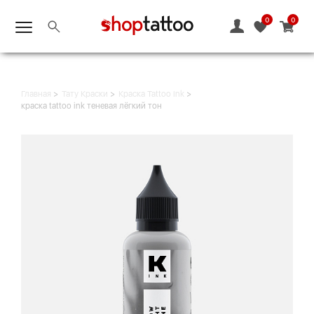
0
0
Главная
Тату Краски
Краска Tattoo Ink
краска tattoo ink теневая лёгкий тон